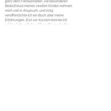
ganz dem Familienleben. Die besonderen
Bedürfnisse meines zweiten Kindes nahmen
mich voll in Anspruch, und 2019
veröffentlichte ich ein Buch über meine
Erfahrungen. Erst vor Kurzem konnte ich
mich wieder mit der nötigen Konzentration
und Hingabe der Malerei widmen. Nichts
verankert mich so sehr im gegenwärtigen
Moment wie die Malerei. Kreativ arbeiten zu
können, ist für mich eine tiefe Freude und ein
großes Privileg. Ideen und Inspiration brauche
ich nicht vor dem Malen; sie entstehen ganz
von selbst beim Mischen und Auftragen der
Farben.